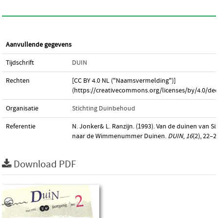
Aanvullende gegevens
Tijdschrift
DUIN
Rechten
[CC BY 4.0 NL ("Naamsvermelding")]
(https://creativecommons.org/licenses/by/4.0/dee
Organisatie
Stichting Duinbehoud
Referentie
N. Jonker& L. Ranzijn. (1993). Van de duinen van Si
naar de Wimmenummer Duinen.
DUIN
,
16
(2), 22–2
Download PDF