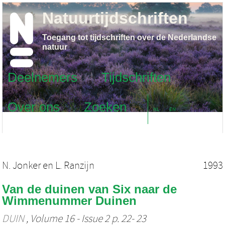
Natuurtijdschriften
Toegang tot tijdschriften over de Nederlandse
natuur
Deelnemers
Tijdschriften
Over ons
Zoeken
NL
EN
N. Jonker
en
L. Ranzijn
1993
Van de duinen van Six naar de
Wimmenummer Duinen
DUIN
, Volume 16 - Issue 2 p. 22- 23