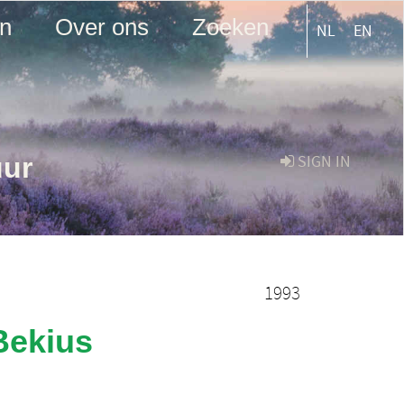
en
Over ons
Zoeken
NL
EN
uur
SIGN IN
1993
Bekius