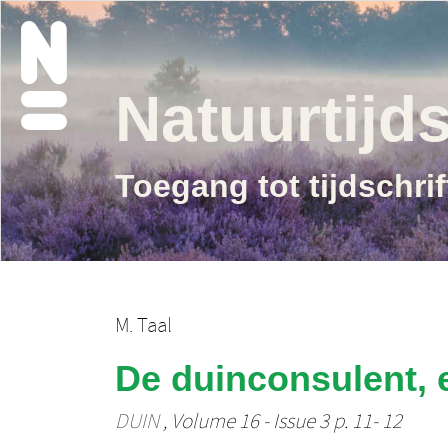
Natuurtijds
Toegang tot tijdschri
M. Taal
De duinconsulent, 
DUIN
, Volume 16 - Issue 3 p. 11- 12