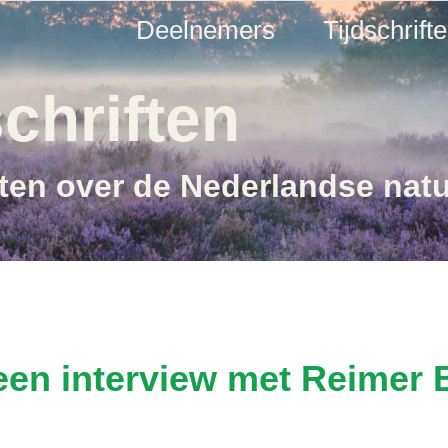
Deelnemers
Tijdschrift
chriften
ften over de Nederlandse nat
een interview met Reimer 