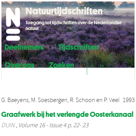
Natuurtijdschriften
Toegang tot tijdschriften over de Nederlandse
natuur
Deelnemers
Tijdschriften
Over ons
Zoeken
NL
EN
G. Baeyens
,
M. Soesbergen
,
R. Schoon
en
P. Veel
1993
Graafwerk bij het verlengde Oosterkanaal
DUIN
, Volume 16 - Issue 4 p. 22- 23