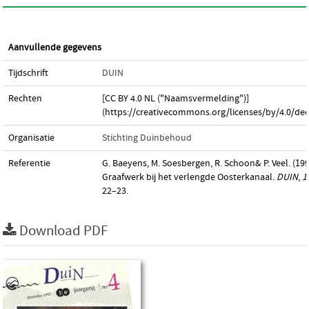
Aanvullende gegevens
Tijdschrift
DUIN
Rechten
[CC BY 4.0 NL ("Naamsvermelding")]
(https://creativecommons.org/licenses/by/4.0/dee
Organisatie
Stichting Duinbehoud
Referentie
G. Baeyens, M. Soesbergen, R. Schoon& P. Veel. (199
Graafwerk bij het verlengde Oosterkanaal.
DUIN
,
1
22–23.
Download PDF