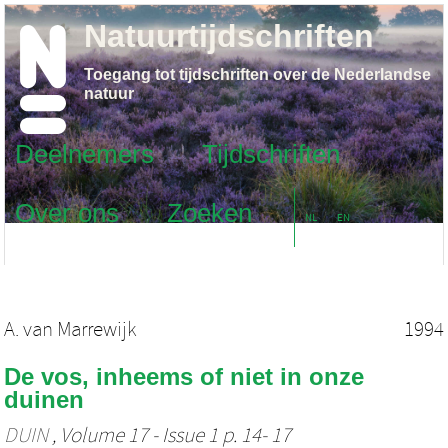
Natuurtijdschriften
Toegang tot tijdschriften over de Nederlandse
natuur
Deelnemers
Tijdschriften
Over ons
Zoeken
NL
EN
A. van Marrewijk
1994
De vos, inheems of niet in onze
duinen
DUIN
, Volume 17 - Issue 1 p. 14- 17