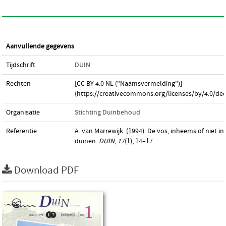
Aanvullende gegevens
Tijdschrift
DUIN
Rechten
[CC BY 4.0 NL ("Naamsvermelding")]
(https://creativecommons.org/licenses/by/4.0/dee
Organisatie
Stichting Duinbehoud
Referentie
A. van Marrewijk. (1994). De vos, inheems of niet in
duinen.
DUIN
,
17
(1), 14–17.
Download PDF