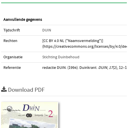
Aanvullende gegevens
Tijdschrift
DUIN
Rechten
[CC BY 4.0 NL ("Naamsvermelding")]
(https://creativecommons.org/licenses/by/4.0/dee
Organisatie
Stichting Duinbehoud
Referentie
redactie DUIN. (1994). Duinkrant.
DUIN
,
17
(2), 12–1
Download PDF