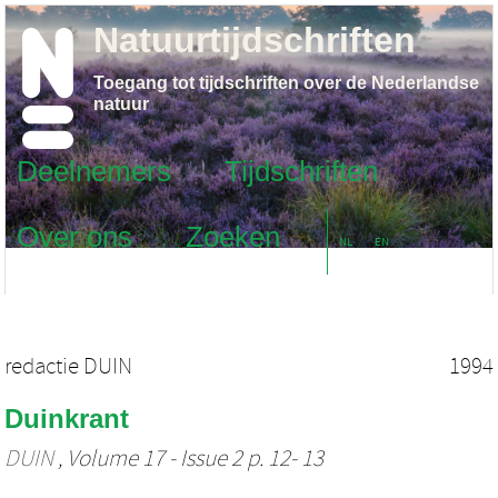
Natuurtijdschriften
Toegang tot tijdschriften over de Nederlandse
natuur
Deelnemers
Tijdschriften
Over ons
Zoeken
NL
EN
redactie DUIN
1994
Duinkrant
DUIN
, Volume 17 - Issue 2 p. 12- 13