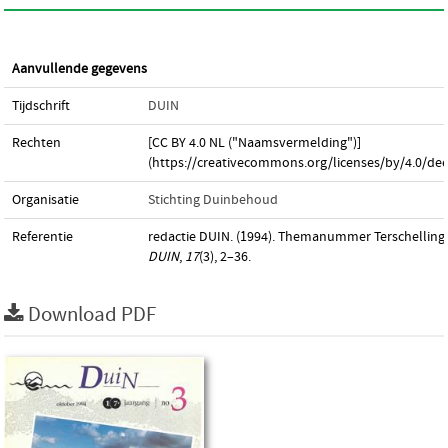
Aanvullende gegevens
Tijdschrift
DUIN
Rechten
[CC BY 4.0 NL ("Naamsvermelding")]
(https://creativecommons.org/licenses/by/4.0/dee
Organisatie
Stichting Duinbehoud
Referentie
redactie DUIN. (1994). Themanummer Terschelling.
DUIN
,
17
(3), 2–36.
Download PDF