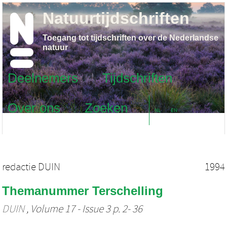
Natuurtijdschriften
Toegang tot tijdschriften over de Nederlandse
natuur
Deelnemers
Tijdschriften
Over ons
Zoeken
NL
EN
redactie DUIN
1994
Themanummer Terschelling
DUIN
, Volume 17 - Issue 3 p. 2- 36