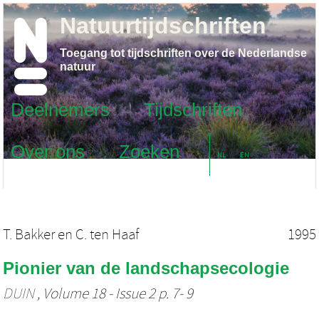
Natuurtijdschriften
Toegang tot tijdschriften over de Nederlandse
natuur
Deelnemers
Tijdschriften
Over ons
Zoeken
NL
EN
T. Bakker
en
C. ten Haaf
1995
Pionier van de landschapsecologie
DUIN
, Volume 18 - Issue 2 p. 7- 9