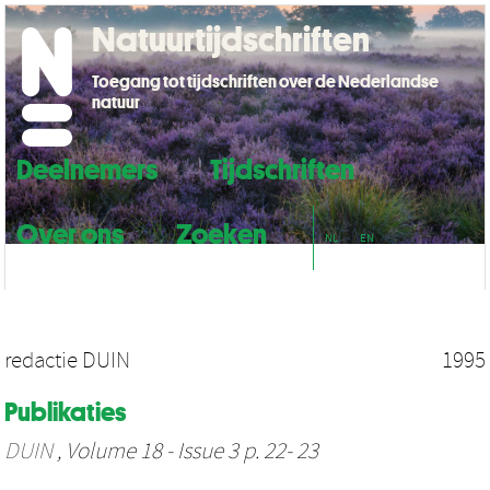
Natuurtijdschriften
Toegang tot tijdschriften over de Nederlandse
natuur
Deelnemers
Tijdschriften
Over ons
Zoeken
NL
EN
redactie DUIN
1995
Publikaties
DUIN
, Volume 18 - Issue 3 p. 22- 23