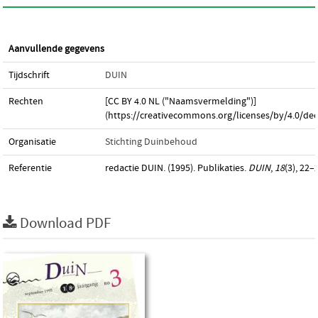
Aanvullende gegevens
Tijdschrift
DUIN
Rechten
[CC BY 4.0 NL ("Naamsvermelding")]
(https://creativecommons.org/licenses/by/4.0/dee
Organisatie
Stichting Duinbehoud
Referentie
redactie DUIN. (1995). Publikaties.
DUIN
,
18
(3), 22–
Download PDF