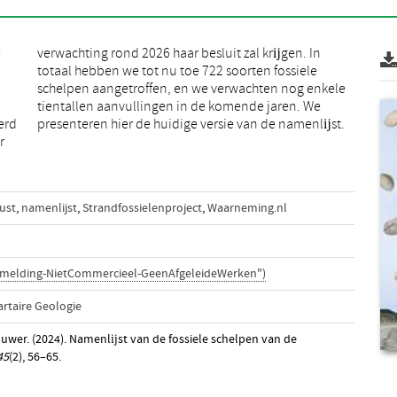
e
n
erd
presenteren hier de huidige versie van de namenlĳst.
r
ust
,
namenlijst
,
Strandfossielenproject
,
Waarneming.nl
rmelding-NietCommercieel-GeenAfgeleideWerken")
artaire Geologie
uwer. (2024). Namenlĳst van de fossiele schelpen van de
45
(2), 56–65.