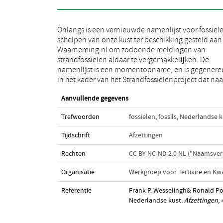
Onlangs is een vernieuwde namenlijst voor fossiel
verwachting rond 2026 haar besluit zal krĳgen. I
schelpen van onze kust ter beschikking gesteld aan
totaal hebben we tot nu toe 722 soorten fossiele
Waarneming.nl om zodoende meldingen van
schelpen aangetroffen, en we verwachten nog enkele
strandfossielen aldaar te vergemakkelĳken. De
tientallen aanvullingen in de komende jaren. We
namenlĳst is een momentopname, en is gegenere
in het kader van het Strandfossielenproject dat naa
Aanvullende gegevens
Trefwoorden
fossielen
,
fossils
,
Nederlandse k
Tijdschrift
Afzettingen
Rechten
CC BY-NC-ND 2.0 NL ("Naamsve
Organisatie
Werkgroep voor Tertiaire en Kw
Referentie
Frank P. Wesselingh& Ronald Po
Nederlandse kust.
Afzettingen
,