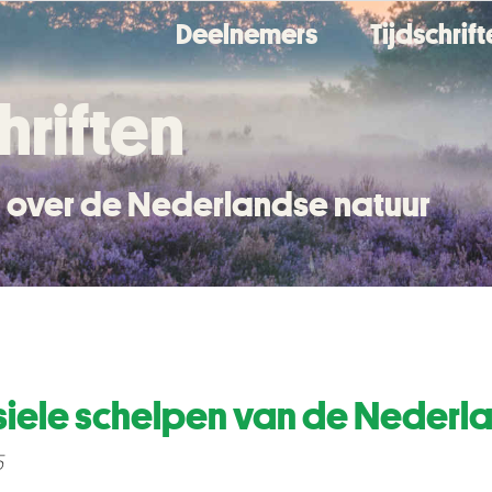
Deelnemers
Tijdschrif
hriften
en over de Nederlandse natuur
siele schelpen van de Nederl
5