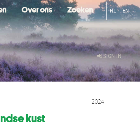
ten
Over ons
Zoeken
NL
EN
SIGN IN
2024
andse kust