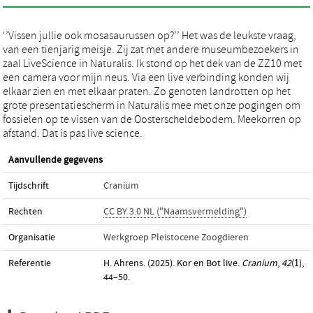
‘’Vissen jullie ook mosasaurussen op?’’ Het was de leukste vraag,
van een tienjarig meisje. Zij zat met andere museumbezoekers in
zaal LiveScience in Naturalis. Ik stond op het dek van de ZZ10 met
een camera voor mijn neus. Via een live verbinding konden wij
elkaar zien en met elkaar praten. Zo genoten landrotten op het
grote presentatiescherm in Naturalis mee met onze pogingen om
fossielen op te vissen van de Oosterscheldebodem. Meekorren op
afstand. Dat is pas live science.
Aanvullende gegevens
Tijdschrift
Cranium
Rechten
CC BY 3.0 NL ("Naamsvermelding")
Organisatie
Werkgroep Pleistocene Zoogdieren
Referentie
H. Ahrens. (2025). Kor en Bot live.
Cranium
,
42
(1),
44–50.