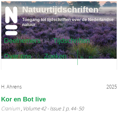
Natuurtijdschriften
Toegang tot tijdschriften over de Nederlandse
natuur
Deelnemers
Tijdschriften
Over ons
Zoeken
NL
EN
H. Ahrens
2025
Kor en Bot live
Cranium
, Volume 42 - Issue 1 p. 44- 50