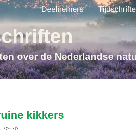
Deelnemers
Tijdschrift
chriften
ften over de Nederlandse nat
ruine kikkers
. 16- 16