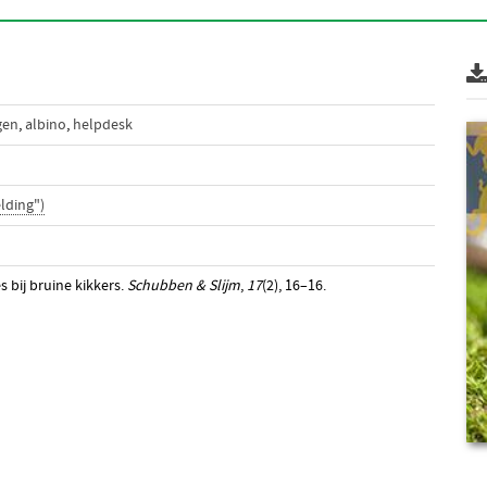
gen
,
albino
,
helpdesk
lding")
s bij bruine kikkers.
Schubben & Slijm
,
17
(2), 16–16.