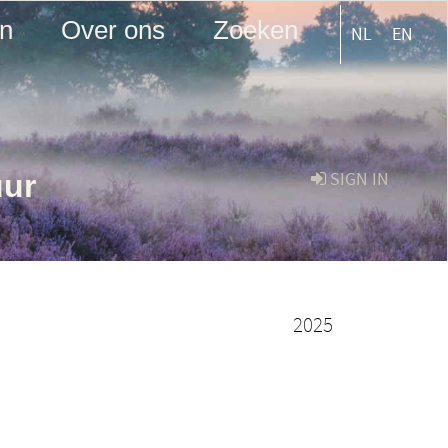
en
Over ons
Zoeken
NL
EN
uur
SIGN IN
2025