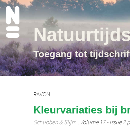
Natuurtijds
Toegang tot tijdschri
RAVON
Kleurvariaties bij b
Schubben & Slijm
, Volume 17 - Issue 2 p