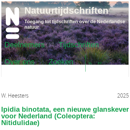
Natuurtijdschriften
Toegang tot tijdschriften over de Nederlandse
natuur
Deelnemers
Tijdschriften
Over ons
Zoeken
NL
EN
W. Heesters
2025
Ipidia binotata, een nieuwe glanskever
voor Nederland (Coleoptera:
Nitidulidae)