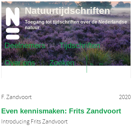
Natuurtijdschriften
Toegang tot tijdschriften over de Nederlandse
natuur
Deelnemers
Tijdschriften
Over ons
Zoeken
NL
EN
F. Zandvoort
2020
Even kennismaken: Frits Zandvoort
Introducing Frits Zandvoort