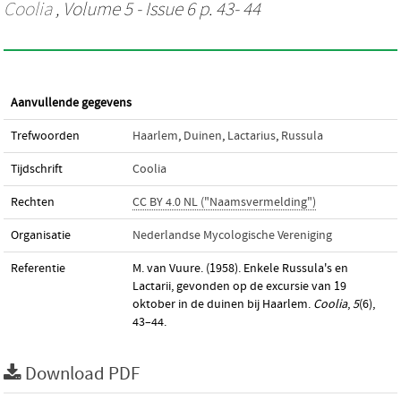
Coolia
, Volume 5 - Issue 6 p. 43- 44
Aanvullende gegevens
Trefwoorden
Haarlem
,
Duinen
,
Lactarius
,
Russula
Tijdschrift
Coolia
Rechten
CC BY 4.0 NL ("Naamsvermelding")
Organisatie
Nederlandse Mycologische Vereniging
Referentie
M. van Vuure. (1958). Enkele Russula's en
Lactarii, gevonden op de excursie van 19
oktober in de duinen bij Haarlem.
Coolia
,
5
(6),
43–44.
Download PDF