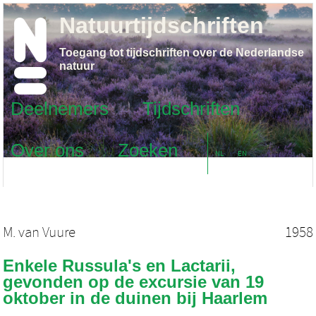
Natuurtijdschriften
Toegang tot tijdschriften over de Nederlandse
natuur
Deelnemers
Tijdschriften
Over ons
Zoeken
NL
EN
M. van Vuure
1958
Enkele Russula's en Lactarii,
gevonden op de excursie van 19
oktober in de duinen bij Haarlem