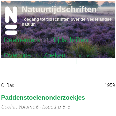
Natuurtijdschriften
Toegang tot tijdschriften over de Nederlandse
natuur
Deelnemers
Tijdschriften
Over ons
Zoeken
NL
EN
C. Bas
1959
Paddenstoelenonderzoekjes
Coolia
, Volume 6 - Issue 1 p. 5- 5