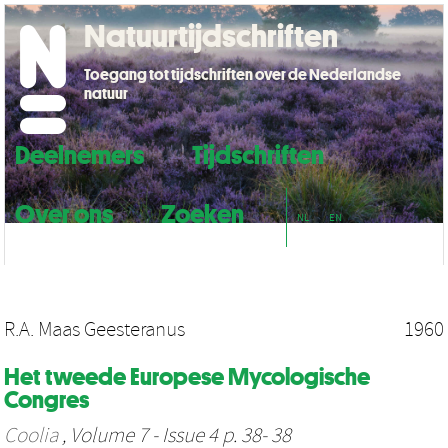
Natuurtijdschriften
Toegang tot tijdschriften over de Nederlandse
natuur
Deelnemers
Tijdschriften
Over ons
Zoeken
NL
EN
R.A. Maas Geesteranus
1960
Het tweede Europese Mycologische
Congres
Coolia
, Volume 7 - Issue 4 p. 38- 38