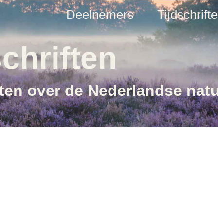
Deelnemers
Tijdschrift
chriften
ften over de Nederlandse nat