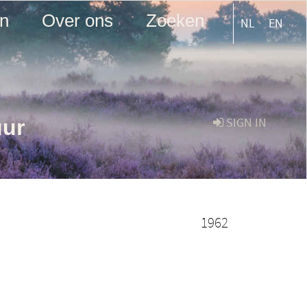
en
Over ons
Zoeken
NL
EN
uur
SIGN IN
1962