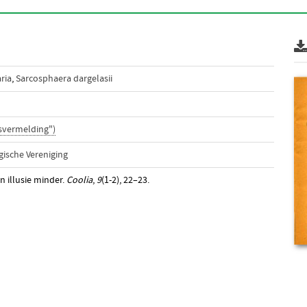
ria
,
Sarcosphaera dargelasii
svermelding")
ische Vereniging
n illusie minder.
Coolia
,
9
(1-2), 22–23.