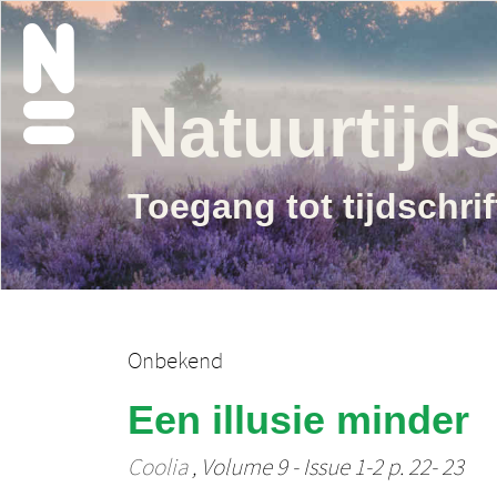
Natuurtijds
Toegang tot tijdschri
Onbekend
Een illusie minder
Coolia
, Volume 9 - Issue 1-2 p. 22- 23