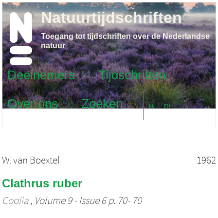
Natuurtijdschriften
Toegang tot tijdschriften over de Nederlandse
natuur
Deelnemers
Tijdschriften
Over ons
Zoeken
NL
EN
W. van Boextel
1962
Clathrus ruber
Coolia
, Volume 9 - Issue 6 p. 70- 70