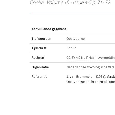
Coolia
, Volume 10 - Issue 4-5 p. 71- 72
Aanvullende gegevens
Trefwoorden
Oostvoorne
Tijdschrift
Coolia
Rechten
CC BY 4.0 NL ("Naamsvermeldin
Organisatie
Nederlandse Mycologische Vere
Referentie
J. van Brummelen. (1964). Vers
Oostvoorne op 19 en 20 oktobe