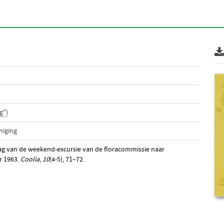
g")
niging
lag van de weekend-excursie van de floracommissie naar
r 1963.
Coolia
,
10
(4-5), 71–72.