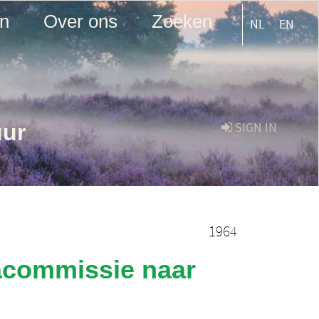
en
Over ons
Zoeken
NL
EN
uur
SIGN IN
1964
racommissie naar