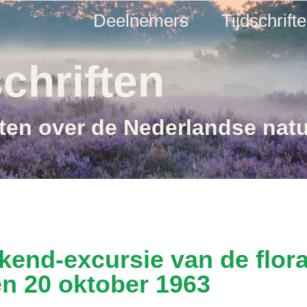
Deelnemers
Tijdschrift
chriften
ften over de Nederlandse nat
kend-excursie van de flo
n 20 oktober 1963