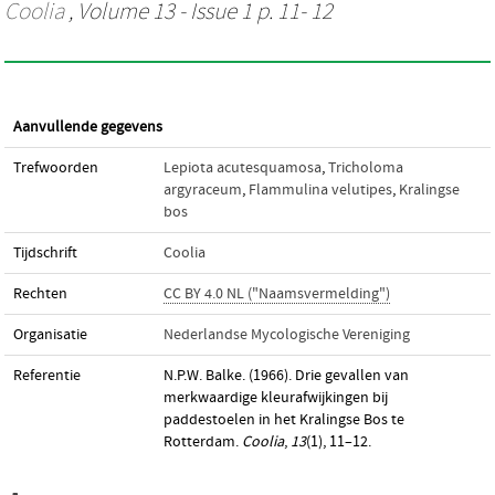
Coolia
, Volume 13 - Issue 1 p. 11- 12
Aanvullende gegevens
Trefwoorden
Lepiota acutesquamosa
,
Tricholoma
argyraceum
,
Flammulina velutipes
,
Kralingse
bos
Tijdschrift
Coolia
Rechten
CC BY 4.0 NL ("Naamsvermelding")
Organisatie
Nederlandse Mycologische Vereniging
Referentie
N.P.W. Balke. (1966). Drie gevallen van
merkwaardige kleurafwijkingen bij
paddestoelen in het Kralingse Bos te
Rotterdam.
Coolia
,
13
(1), 11–12.