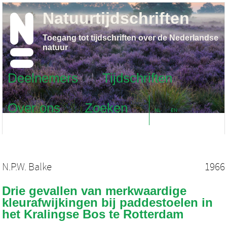
Natuurtijdschriften
Toegang tot tijdschriften over de Nederlandse
natuur
Deelnemers
Tijdschriften
Over ons
Zoeken
NL
EN
N.P.W. Balke
1966
Drie gevallen van merkwaardige
kleurafwijkingen bij paddestoelen in
het Kralingse Bos te Rotterdam