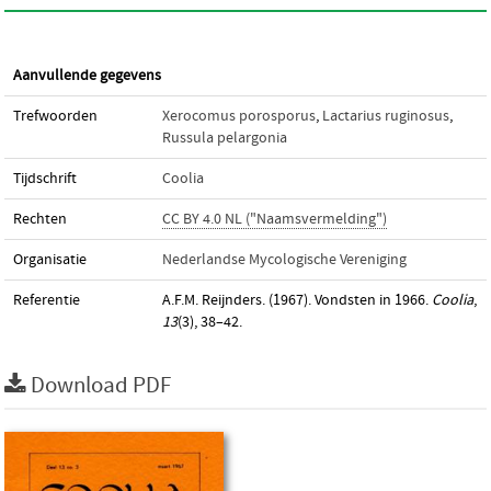
Aanvullende gegevens
Trefwoorden
Xerocomus porosporus
,
Lactarius ruginosus
,
Russula pelargonia
Tijdschrift
Coolia
Rechten
CC BY 4.0 NL ("Naamsvermelding")
Organisatie
Nederlandse Mycologische Vereniging
Referentie
A.F.M. Reijnders. (1967). Vondsten in 1966.
Coolia
,
13
(3), 38–42.
Download PDF