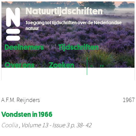
Natuurtijdschriften
Toegang tot tijdschriften over de Nederlandse
natuur
Deelnemers
Tijdschriften
Over ons
Zoeken
NL
EN
A.F.M. Reijnders
1967
Vondsten in 1966
Coolia
, Volume 13 - Issue 3 p. 38- 42