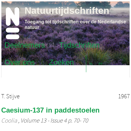
Natuurtijdschriften
Toegang tot tijdschriften over de Nederlandse
natuur
Deelnemers
Tijdschriften
Over ons
Zoeken
NL
EN
T. Stijve
1967
Caesium-137 in paddestoelen
Coolia
, Volume 13 - Issue 4 p. 70- 70