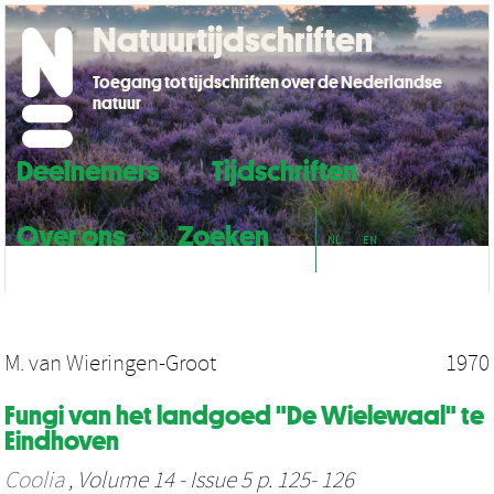
Natuurtijdschriften
Toegang tot tijdschriften over de Nederlandse
natuur
Deelnemers
Tijdschriften
Over ons
Zoeken
NL
EN
M. van Wieringen-Groot
1970
Fungi van het landgoed "De Wielewaal" te
Eindhoven
Coolia
, Volume 14 - Issue 5 p. 125- 126