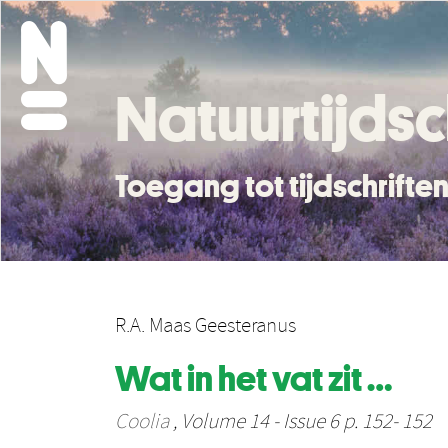
Natuurtijdsc
Toegang tot tijdschrift
R.A. Maas Geesteranus
Wat in het vat zit …
Coolia
, Volume 14 - Issue 6 p. 152- 152