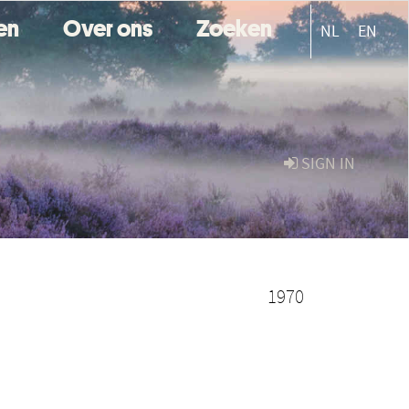
ten
Over ons
Zoeken
NL
EN
SIGN IN
1970