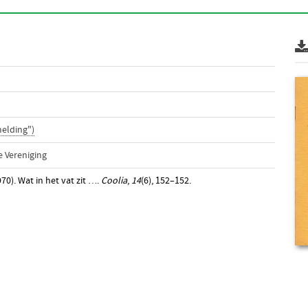
elding")
 Vereniging
70). Wat in het vat zit ….
Coolia
,
14
(6), 152–152.