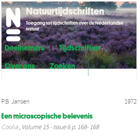
Natuurtijdschriften
Toegang tot tijdschriften over de Nederlandse
natuur
Deelnemers
Tijdschriften
Over ons
Zoeken
NL
EN
P.B. Jansen
1972
Een microscopische belevenis
Coolia
, Volume 15 - Issue 6 p. 168- 168