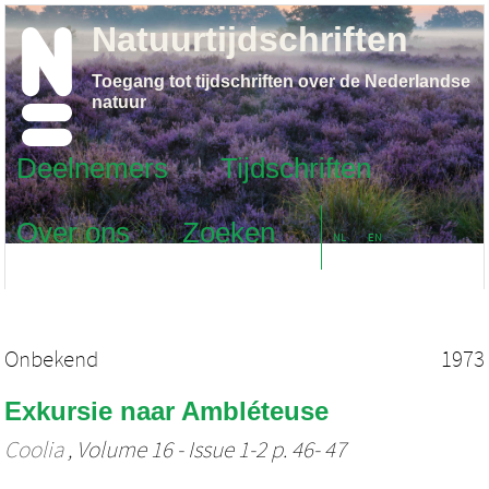
Natuurtijdschriften
Toegang tot tijdschriften over de Nederlandse
natuur
Deelnemers
Tijdschriften
Over ons
Zoeken
NL
EN
Onbekend
1973
Exkursie naar Ambléteuse
Coolia
, Volume 16 - Issue 1-2 p. 46- 47