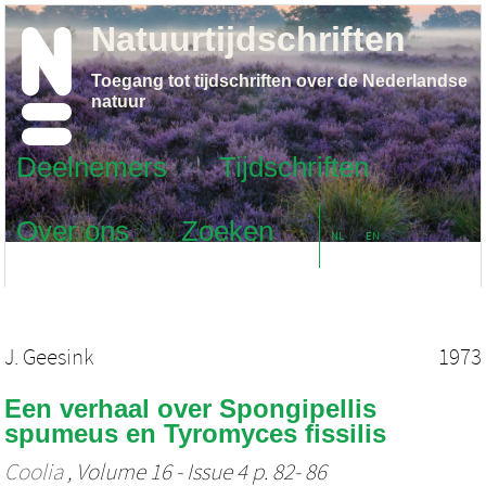
Natuurtijdschriften
Toegang tot tijdschriften over de Nederlandse
natuur
Deelnemers
Tijdschriften
Over ons
Zoeken
NL
EN
J. Geesink
1973
Een verhaal over Spongipellis
spumeus en Tyromyces fissilis
Coolia
, Volume 16 - Issue 4 p. 82- 86