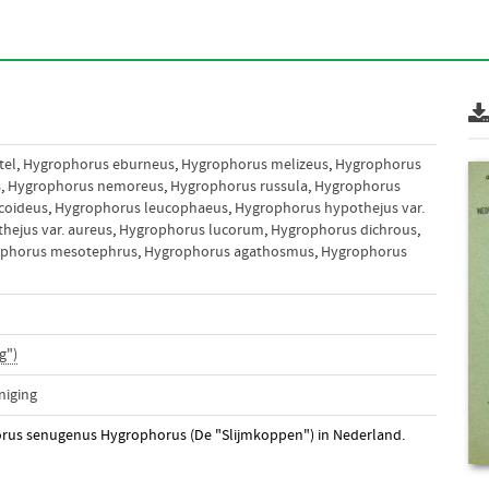
tel
,
Hygrophorus eburneus
,
Hygrophorus melizeus
,
Hygrophorus
s
,
Hygrophorus nemoreus
,
Hygrophorus russula
,
Hygrophorus
coideus
,
Hygrophorus leucophaeus
,
Hygrophorus hypothejus var.
hejus var. aureus
,
Hygrophorus lucorum
,
Hygrophorus dichrous
,
phorus mesotephrus
,
Hygrophorus agathosmus
,
Hygrophorus
g")
niging
horus senugenus Hygrophorus (De "Slijmkoppen") in Nederland.