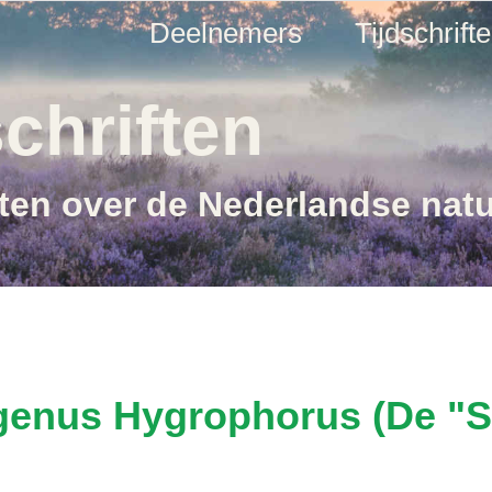
Deelnemers
Tijdschrift
chriften
ften over de Nederlandse nat
enus Hygrophorus (De "Sl