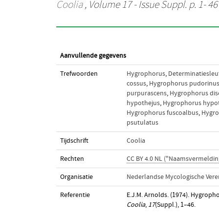
Coolia
, Volume 17 - Issue Suppl. p. 1- 46
Aanvullende gegevens
Trefwoorden
Hygrophorus
,
Determinatiesleu
cossus
,
Hygrophorus pudorinu
purpurascens
,
Hygrophorus dis
hypothejus
,
Hygrophorus hypot
Hygrophorus fuscoalbus
,
Hygro
psutulatus
Tijdschrift
Coolia
Rechten
CC BY 4.0 NL ("Naamsvermeldin
Organisatie
Nederlandse Mycologische Vere
Referentie
E.J.M. Arnolds. (1974). Hygrop
Coolia
,
17
(Suppl.), 1–46.