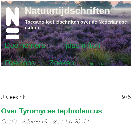
Natuurtijdschriften
Toegang tot tijdschriften over de Nederlandse
natuur
Deelnemers
Tijdschriften
Over ons
Zoeken
NL
EN
J. Geesink
1975
Over Tyromyces tephroleucus
Coolia
, Volume 18 - Issue 1 p. 20- 24