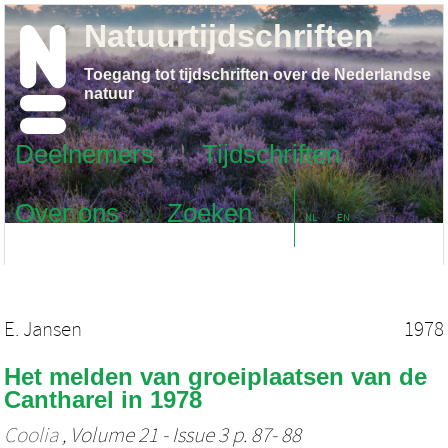
Natuurtijdschriften
Toegang tot tijdschriften over de Nederlandse
natuur
Deelnemers
Tijdschriften
Over ons
Zoeken
NL
EN
E. Jansen
1978
Het melden van groeiplaatsen van de
Cantharel in 1978
Coolia
, Volume 21 - Issue 3 p. 87- 88