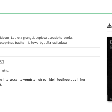
idotus
,
Lepiota grangei
,
Lepiota pseudohelveola
,
ocoprinus badhamii
,
Sowerbyuella radiculata
g")
niging
le intertessante vondsten uit een klein loofhoutbos in het
9.