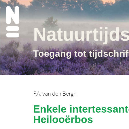
Natuurtijds
Toegang tot tijdschri
F.A. van den Bergh
Enkele intertessant
Heilooërbos