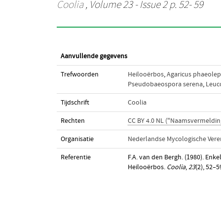
Coolia
, Volume 23 - Issue 2 p. 52- 59
Aanvullende gegevens
Trefwoorden
Heilooërbos
,
Agaricus phaeolep
Pseudobaeospora serena
,
Leuc
Tijdschrift
Coolia
Rechten
CC BY 4.0 NL ("Naamsvermeldin
Organisatie
Nederlandse Mycologische Vere
Referentie
F.A. van den Bergh. (1980). Enke
Heilooërbos.
Coolia
,
23
(2), 52–5