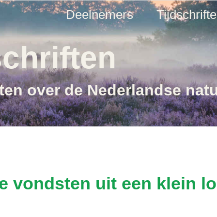
Deelnemers
Tijdschrift
chriften
ften over de Nederlandse nat
e vondsten uit een klein l