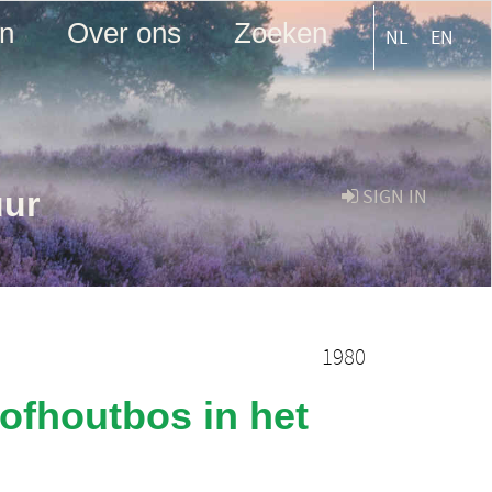
en
Over ons
Zoeken
NL
EN
uur
SIGN IN
1980
oofhoutbos in het