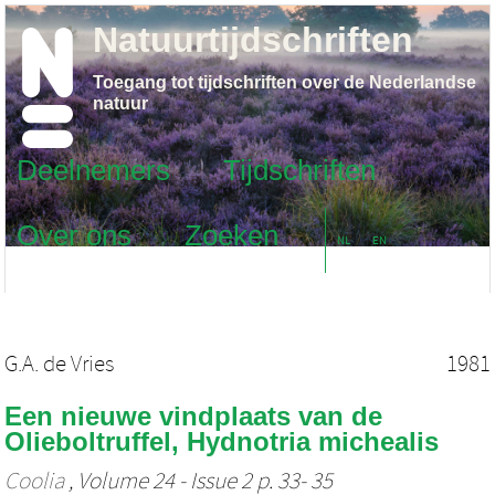
Natuurtijdschriften
Toegang tot tijdschriften over de Nederlandse
natuur
Deelnemers
Tijdschriften
Over ons
Zoeken
NL
EN
G.A. de Vries
1981
Een nieuwe vindplaats van de
Olieboltruffel, Hydnotria michealis
Coolia
, Volume 24 - Issue 2 p. 33- 35