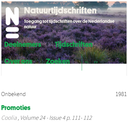
Natuurtijdschriften
Toegang tot tijdschriften over de Nederlandse
natuur
Deelnemers
Tijdschriften
Over ons
Zoeken
NL
EN
Onbekend
1981
Promoties
Coolia
, Volume 24 - Issue 4 p. 111- 112