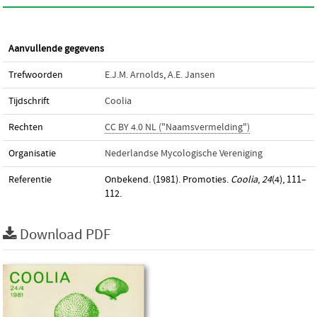
Aanvullende gegevens
Trefwoorden
E.J.M. Arnolds
,
A.E. Jansen
Tijdschrift
Coolia
Rechten
CC BY 4.0 NL ("Naamsvermelding")
Organisatie
Nederlandse Mycologische Vereniging
Referentie
Onbekend. (1981). Promoties.
Coolia
,
24
(4), 111–
112.
Download PDF