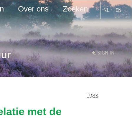
en
Over ons
Zoeken
NL
EN
uur
SIGN IN
1983
latie met de