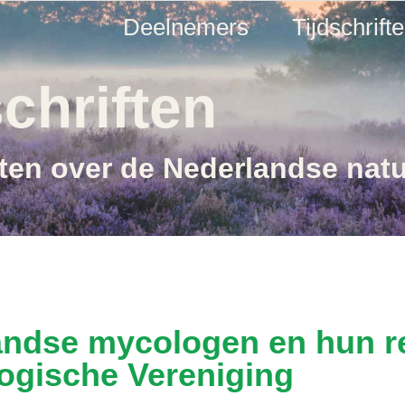
Deelnemers
Tijdschrift
chriften
ften over de Nederlandse nat
andse mycologen en hun re
ogische Vereniging