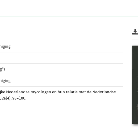
niging
g")
niging
grijke Nederlandse mycologen en hun relatie met de Nederlandse
,
26
(4), 93–106.