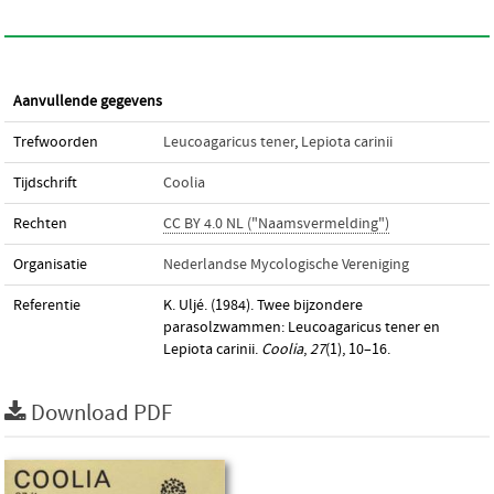
Aanvullende gegevens
Trefwoorden
Leucoagaricus tener
,
Lepiota carinii
Tijdschrift
Coolia
Rechten
CC BY 4.0 NL ("Naamsvermelding")
Organisatie
Nederlandse Mycologische Vereniging
Referentie
K. Uljé. (1984). Twee bijzondere
parasolzwammen: Leucoagaricus tener en
Lepiota carinii.
Coolia
,
27
(1), 10–16.
Download PDF