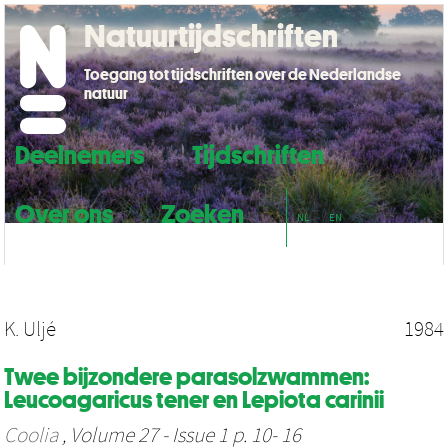
Natuurtijdschriften
Toegang tot tijdschriften over de Nederlandse
natuur
Deelnemers
Tijdschriften
Over ons
Zoeken
NL
EN
K. Uljé
1984
Twee bijzondere parasolzwammen:
Leucoagaricus tener en Lepiota carinii
Coolia
, Volume 27 - Issue 1 p. 10- 16