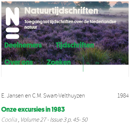
Natuurtijdschriften
Toegang tot tijdschriften over de Nederlandse
natuur
Deelnemers
Tijdschriften
Over ons
Zoeken
NL
EN
E. Jansen
en
C.M. Swart-Velthuyzen
1984
Onze excursies in 1983
Coolia
, Volume 27 - Issue 3 p. 45- 50