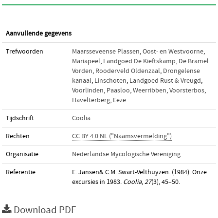
Aanvullende gegevens
Trefwoorden
Maarsseveense Plassen
,
Oost- en Westvoorne
,
Mariapeel
,
Landgoed De Kieftskamp
,
De Bramel
Vorden
,
Rooderveld Oldenzaal
,
Drongelense
kanaal
,
Linschoten
,
Landgoed Rust & Vreugd
,
Voorlinden
,
Paasloo
,
Weerribben
,
Voorsterbos
,
Havelterberg
,
Eeze
Tijdschrift
Coolia
Rechten
CC BY 4.0 NL ("Naamsvermelding")
Organisatie
Nederlandse Mycologische Vereniging
Referentie
E. Jansen& C.M. Swart-Velthuyzen. (1984). Onze
excursies in 1983.
Coolia
,
27
(3), 45–50.
Download PDF