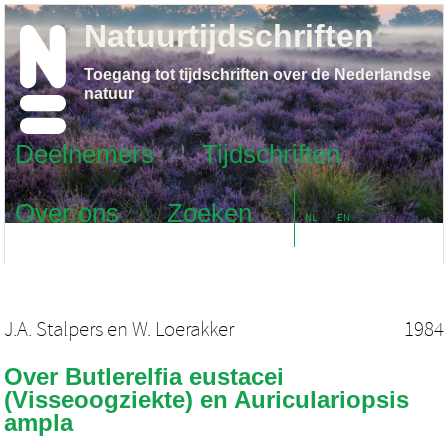
Natuurtijdschriften
Toegang tot tijdschriften over de Nederlandse
natuur
Deelnemers
Tijdschriften
Over ons
Zoeken
NL
EN
J.A. Stalpers
en
W. Loerakker
1984
Over Butlerelfia eustacei
(Visseoogziekte) en Auriculariopsis
ampla