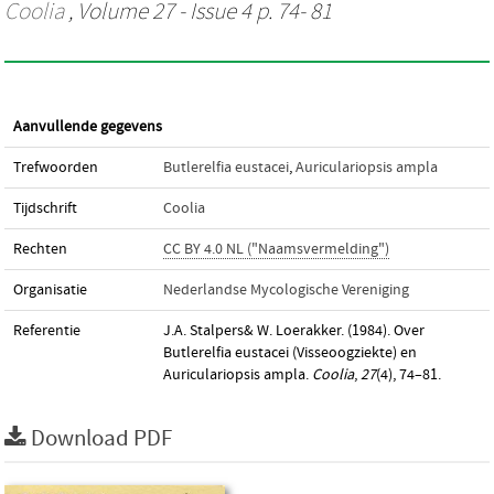
Coolia
, Volume 27 - Issue 4 p. 74- 81
Aanvullende gegevens
Trefwoorden
Butlerelfia eustacei
,
Auriculariopsis ampla
Tijdschrift
Coolia
Rechten
CC BY 4.0 NL ("Naamsvermelding")
Organisatie
Nederlandse Mycologische Vereniging
Referentie
J.A. Stalpers& W. Loerakker. (1984). Over
Butlerelfia eustacei (Visseoogziekte) en
Auriculariopsis ampla.
Coolia
,
27
(4), 74–81.
Download PDF