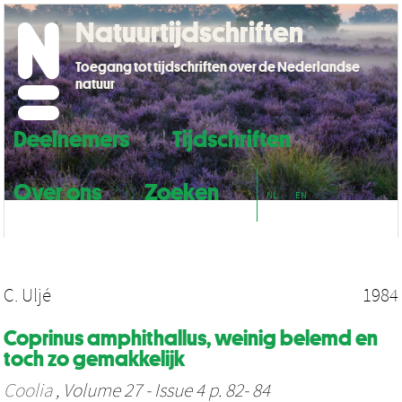
Natuurtijdschriften
Toegang tot tijdschriften over de Nederlandse
natuur
Deelnemers
Tijdschriften
Over ons
Zoeken
NL
EN
C. Uljé
1984
Coprinus amphithallus, weinig belemd en
toch zo gemakkelijk
Coolia
, Volume 27 - Issue 4 p. 82- 84