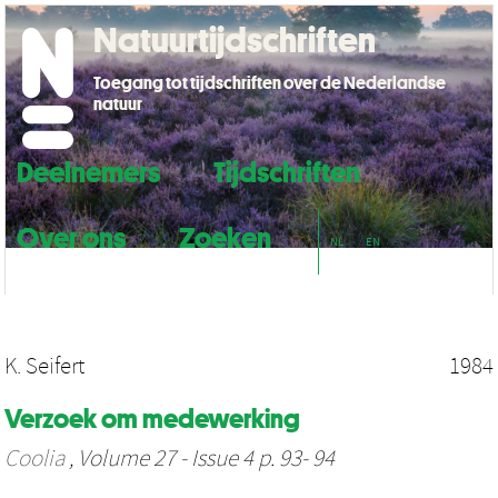
Natuurtijdschriften
Toegang tot tijdschriften over de Nederlandse
natuur
Deelnemers
Tijdschriften
Over ons
Zoeken
NL
EN
K. Seifert
1984
Verzoek om medewerking
Coolia
, Volume 27 - Issue 4 p. 93- 94