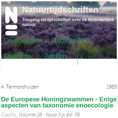
Natuurtijdschriften
Toegang tot tijdschriften over de Nederlandse
natuur
Deelnemers
Tijdschriften
Over ons
Zoeken
NL
EN
A. Termorshuizen
1985
De Europese Honingzwammen - Enige
aspecten van taxonomie enoecologie
Coolia
, Volume 28 - Issue 3 p. 64- 78