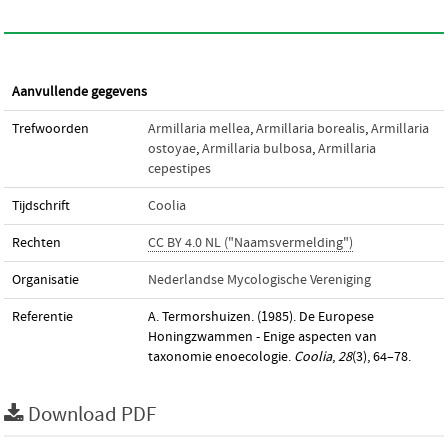
Aanvullende gegevens
Trefwoorden
Armillaria mellea
,
Armillaria borealis
,
Armillaria
ostoyae
,
Armillaria bulbosa
,
Armillaria
cepestipes
Tijdschrift
Coolia
Rechten
CC BY 4.0 NL ("Naamsvermelding")
Organisatie
Nederlandse Mycologische Vereniging
Referentie
A. Termorshuizen. (1985). De Europese
Honingzwammen - Enige aspecten van
taxonomie enoecologie.
Coolia
,
28
(3), 64–78.
Download PDF