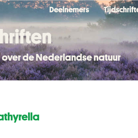
Deelnemers
Tijdschrif
hriften
en over de Nederlandse natuur
athyrella