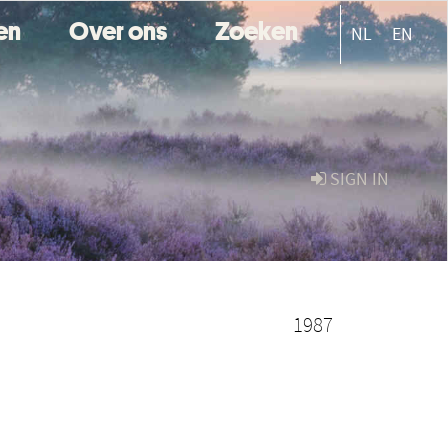
ten
Over ons
Zoeken
NL
EN
SIGN IN
1987