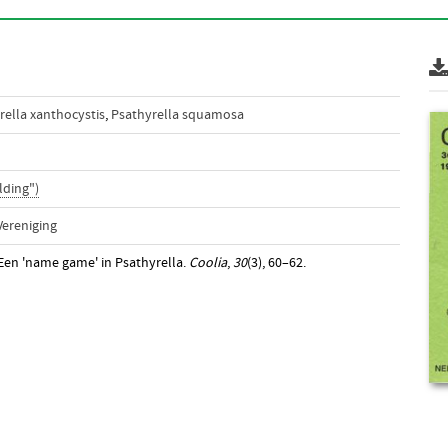
rella xanthocystis
,
Psathyrella squamosa
lding")
ereniging
 Een 'name game' in Psathyrella.
Coolia
,
30
(3), 60–62.