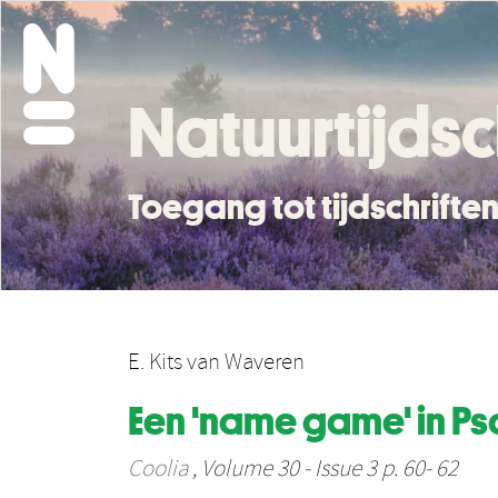
Natuurtijdsc
Toegang tot tijdschrift
E. Kits van Waveren
Een 'name game' in Ps
Coolia
, Volume 30 - Issue 3 p. 60- 62