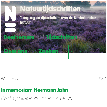
Natuurtijdschriften
Toegang tot tijdschriften over de Nederlandse
natuur
Deelnemers
Tijdschriften
Over ons
Zoeken
NL
EN
W. Gams
1987
In memoriam Hermann Jahn
Coolia
, Volume 30 - Issue 4 p. 69- 70