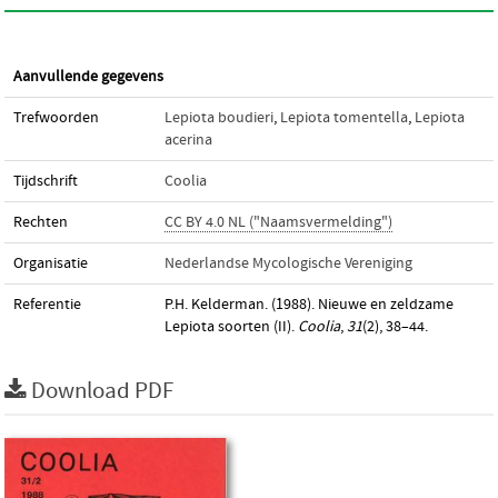
Aanvullende gegevens
Trefwoorden
Lepiota boudieri
,
Lepiota tomentella
,
Lepiota
acerina
Tijdschrift
Coolia
Rechten
CC BY 4.0 NL ("Naamsvermelding")
Organisatie
Nederlandse Mycologische Vereniging
Referentie
P.H. Kelderman. (1988). Nieuwe en zeldzame
Lepiota soorten (II).
Coolia
,
31
(2), 38–44.
Download PDF