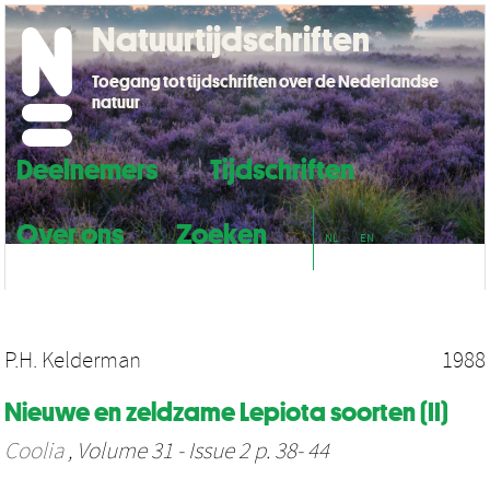
Natuurtijdschriften
Toegang tot tijdschriften over de Nederlandse
natuur
Deelnemers
Tijdschriften
Over ons
Zoeken
NL
EN
P.H. Kelderman
1988
Nieuwe en zeldzame Lepiota soorten (II)
Coolia
, Volume 31 - Issue 2 p. 38- 44