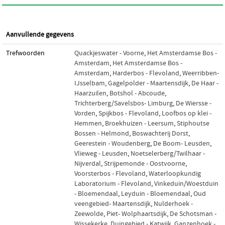
Aanvullende gegevens
Trefwoorden
Quackjeswater - Voorne
,
Het Amsterdamse Bos -
Amsterdam
,
Het Amsterdamse Bos -
Amsterdam
,
Harderbos - Flevoland
,
Weerribben-
IJsselbam
,
Gagelpolder - Maartensdijk
,
De Haar -
Haarzuilen
,
Botshol - Abcoude
,
Trichterberg/Savelsbos- Limburg
,
De Wiersse -
Vorden
,
Spijkbos - Flevoland
,
Loofbos op klei -
Hemmen
,
Broekhuizen - Leersum
,
Stiphoutse
Bossen - Helmond
,
Boswachterij Dorst
,
Geerestein - Woudenberg
,
De Boom- Leusden
,
Vlieweg - Leusden
,
Noetselerberg/Twilhaar -
Nijverdal
,
Strijpemonde - Oostvoorne
,
Voorsterbos - Flevoland
,
Waterloopkundig
Laboratorium - Flevoland
,
Vinkeduin/Woestduin
- Bloemendaal
,
Leyduin - Bloemendaal
,
Oud
veengebied- Maartensdijk
,
Nulderhoek -
Zeewolde
,
Piet- Wolphaartsdijk
,
De Schotsman -
Wissekerke
,
Duingebied - Katwijk
,
Ganzenhoek -