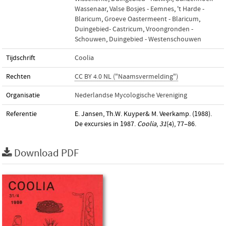
Wassenaar
,
Valse Bosjes - Eemnes
,
't Harde -
Blaricum
,
Groeve Oastermeent - Blaricum
,
Duingebied- Castricum
,
Vroongronden -
Schouwen
,
Duingebied - Westenschouwen
Tijdschrift
Coolia
Rechten
CC BY 4.0 NL ("Naamsvermelding")
Organisatie
Nederlandse Mycologische Vereniging
Referentie
E. Jansen, Th.W. Kuyper& M. Veerkamp. (1988).
De excursies in 1987.
Coolia
,
31
(4), 77–86.
Download PDF