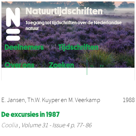
Natuurtijdschriften
Toegang tot tijdschriften over de Nederlandse
natuur
Deelnemers
Tijdschriften
Over ons
Zoeken
NL
EN
E. Jansen
,
Th.W. Kuyper
en
M. Veerkamp
1988
De excursies in 1987
Coolia
, Volume 31 - Issue 4 p. 77- 86