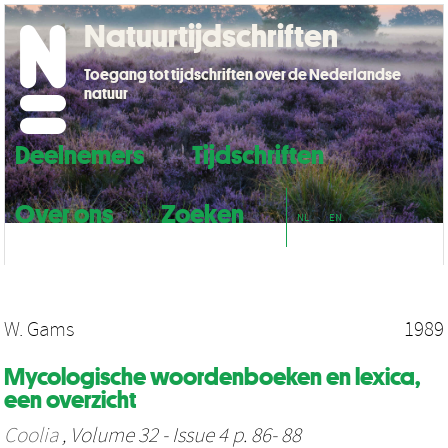
Natuurtijdschriften
Toegang tot tijdschriften over de Nederlandse
natuur
Deelnemers
Tijdschriften
Over ons
Zoeken
NL
EN
W. Gams
1989
Mycologische woordenboeken en lexica,
een overzicht
Coolia
, Volume 32 - Issue 4 p. 86- 88