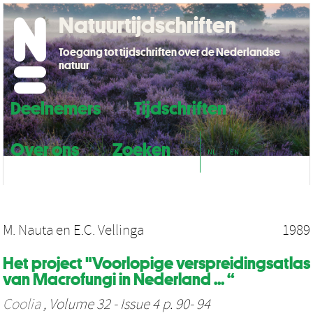
Natuurtijdschriften
Toegang tot tijdschriften over de Nederlandse
natuur
Deelnemers
Tijdschriften
Over ons
Zoeken
NL
EN
M. Nauta
en
E.C. Vellinga
1989
Het project "Voorlopige verspreidingsatlas
van Macrofungi in Nederland ... “
Coolia
, Volume 32 - Issue 4 p. 90- 94