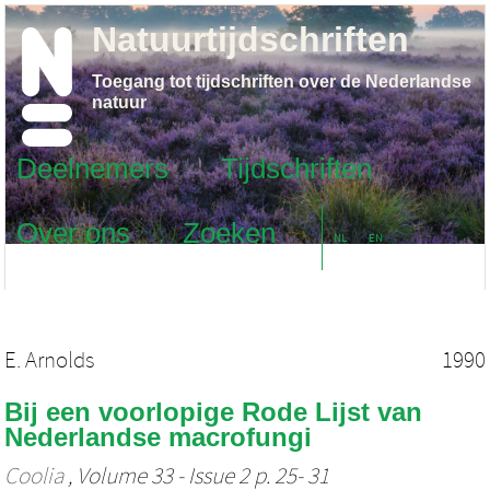
Natuurtijdschriften
Toegang tot tijdschriften over de Nederlandse
natuur
Deelnemers
Tijdschriften
Over ons
Zoeken
NL
EN
E. Arnolds
1990
Bij een voorlopige Rode Lijst van
Nederlandse macrofungi
Coolia
, Volume 33 - Issue 2 p. 25- 31