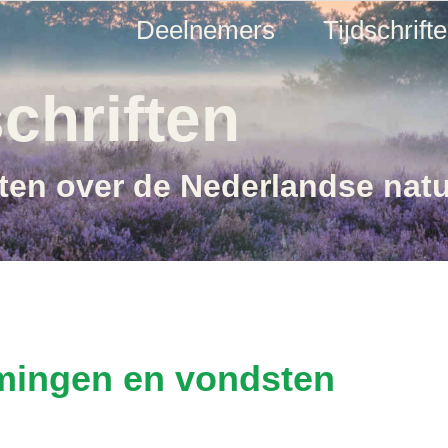
Deelnemers
Tijdschrift
chriften
ften over de Nederlandse nat
mingen en vondsten