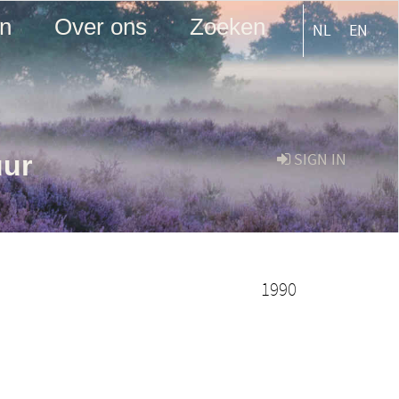
en
Over ons
Zoeken
NL
EN
uur
SIGN IN
1990