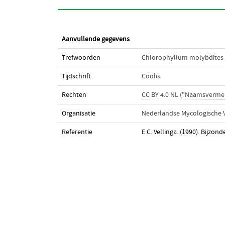
Aanvullende gegevens
Trefwoorden
Chlorophyllum molybdites
Tijdschrift
Coolia
Rechten
CC BY 4.0 NL ("Naamsverme
Organisatie
Nederlandse Mycologische V
Referentie
E.C. Vellinga. (1990). Bijz