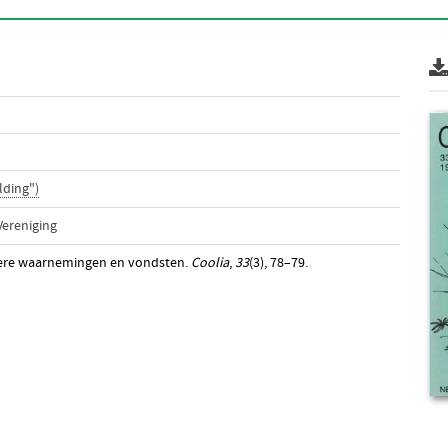
lding")
ereniging
ondere waarnemingen en vondsten.
Coolia
,
33
(3), 78–79.