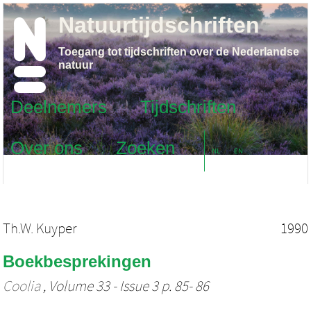
Natuurtijdschriften
Toegang tot tijdschriften over de Nederlandse
natuur
Deelnemers
Tijdschriften
Over ons
Zoeken
NL
EN
Th.W. Kuyper
1990
Boekbesprekingen
Coolia
, Volume 33 - Issue 3 p. 85- 86