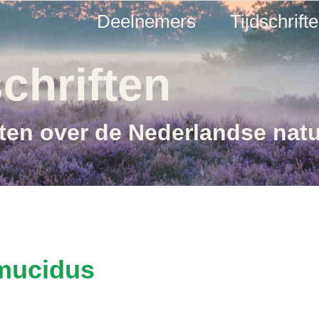
Deelnemers
Tijdschrift
chriften
ften over de Nederlandse nat
mucidus