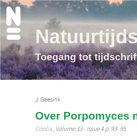
Natuurtijds
Toegang tot tijdschri
J. Geesink
Over Porpomyces 
Coolia
, Volume 33 - Issue 4 p. 93- 95