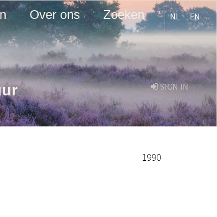
en
Over ons
Zoeken
NL
EN
uur
SIGN IN
1990