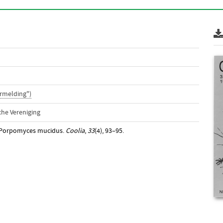
rmelding")
he Vereniging
er Porpomyces mucidus.
Coolia
,
33
(4), 93–95.